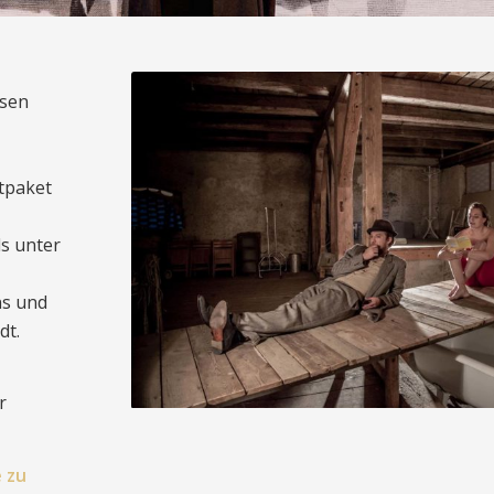
usen
tpaket
s unter
ns und
dt.
r
 zu