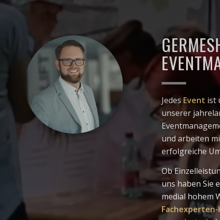
GERMESH
EVENTM
Jedes
Event
ist
unserer jahrela
Eventmanagemen
und arbeiten mi
erfolgreiche U
Ob Einzelleistu
uns haben Sie e
medial hohem We
Fachexperten-