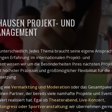
AUSEN PROJEKT- UND
ANAGEMENT
 unterschiedlich. Jedes Thema braucht seine eigene Ansprach
ngen Erfahrung im internationalen Projekt- und
t wissen wir um die Besonderheiten Ihres nächsten Proje
t höchster Präzision und größtmöglicher Flexibilität für die
msetzung.
ng wie
Vermarktung und Moderation
oder das Gesamtpaket
inen Partner, der bereits viele namhafte Projekte und Even
rt realisiert hat. Egal ob
Theaterabend, Live-Konzert,
Kongress oder Sportveranstaltung
: wir übernehmen gerne