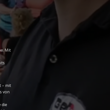
e. Mit
kts
 – mit
ts von
 die